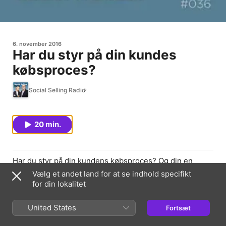
6. november 2016
Har du styr på din kundes
købsproces?
Social Selling Radio
20 min.
Har du styr på din kundens købsproces? Og din en
salgsproces?
Vælg et andet land for at se indhold specifikt
for din lokalitet
Episodewebside
United States
Fortsæt