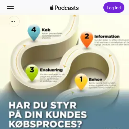
Log ind
Søg
Hjem
Nyt
Hitlister