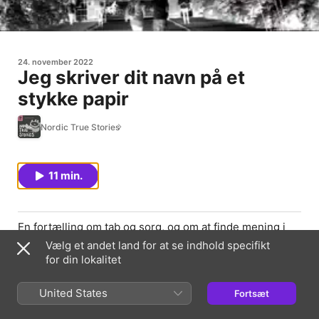
24. november 2022
Jeg skriver dit navn på et
stykke papir
Nordic True Stories
11 min.
En fortælling om tab og sorg, og om at finde mening i
det meningsløse af Simon Schmidt.
Vælg et andet land for at se indhold specifikt
for din lokalitet
Episodewebside
United States
Fortsæt