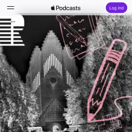
Log ind
Søg
Hjem
Nyt
Hitlister