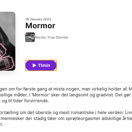
18 January 2022
Mormor
Nordic True Stories
11min
ngen om for første gang at miste nogen, man virkelig holder af. 
ellige måder. I 'Mormor' sker det langsomt og gradvist. Det gør
og til tider forvirrende.
ortælling om det überste og mest romantiske i hele verden: Liv
mennesker der stadig taler om sprøjteorgasmer adskillige årtie
n.