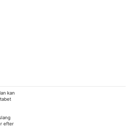
Man kan
 tabet
slang
r efter