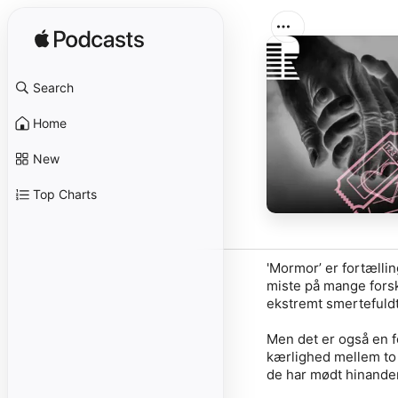
Search
Home
New
Top Charts
'Mormor’ er fortælli
miste på mange forsk
ekstremt smertefuldt 
Men det er også en f
kærlighed mellem to 
de har mødt hinande