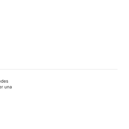
redes
er una