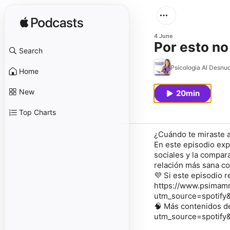
4 June
Por esto no
Search
Psicologia Al Desnu
Home
New
20min
Top Charts
¿Cuándo te miraste a
En este episodio expl
sociales y la compa
relación más sana co
💜 Si este episodio 
https://www.psimamm
utm_source=spotif
🧠 Más contenidos d
utm_source=spotif