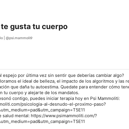
 te gusta tu cuerpo
do | @psi.mammoliti
l espejo por última vez sin sentir que deberías cambiar algo?
oramos el ideal de belleza, el impacto de los algoritmos y las 
ración que daña tu autoestima. Quedate para entender cómo ten
n tu cuerpo y alejarte de los mandatos.
resonó contigo, puedes iniciar terapia hoy en Psi Mammoliti:
oliti.com/psicologia-al-desnudo-el-proximo-paso?
y&utm_medium=pad&utm_campaign=T5E11
e salud mental: https://www.psimammoliti.com/?
y&utm_medium=pad&utm_campaign=T5E11