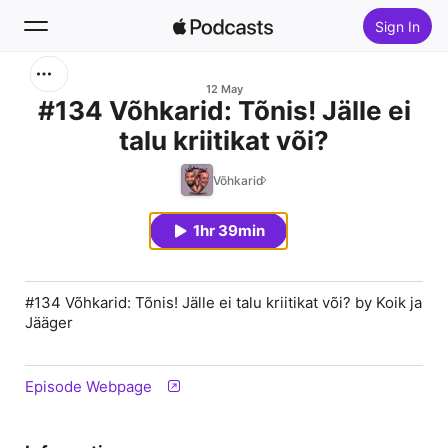
Sign In
Search
12 May
#134 Võhkarid: Tõnis! Jälle ei
talu kriitikat või?
Home
Võhkarid
New
1hr 39min
Top Charts
#134 Võhkarid: Tõnis! Jälle ei talu kriitikat või? by Koik ja
Jääger
Episode Webpage