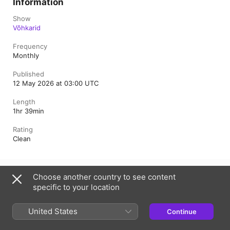
Information
Show
Võhkarid
Frequency
Monthly
Published
12 May 2026 at 03:00 UTC
Length
1hr 39min
Rating
Clean
Estonia
Choose another country to see content
specific to your location
Copyright © 2026
Apple Inc.
All rights reserved.
Internet Service Terms
Apple Podcasts web player & Privacy
United States
Continue
Cookie Warning
Support
Feedback