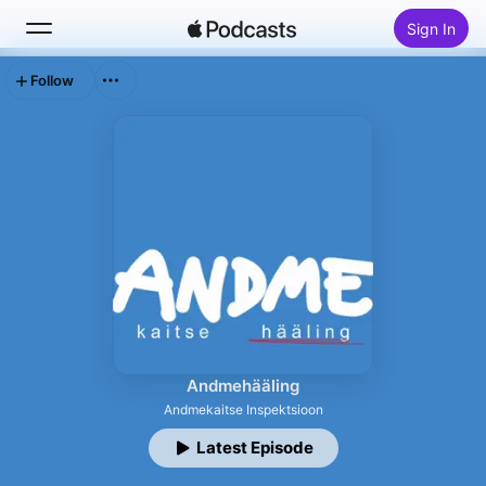
Sign In
Follow
Search
Home
New
Top Charts
Andmehääling
Andmekaitse Inspektsioon
Latest Episode