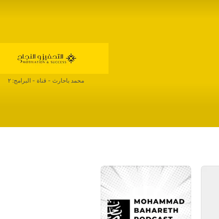
محمد باحارث
-
قناة - البرامج: ‫٢‬