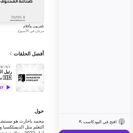
تلفزيون وأفلام
مرتان في الأسبوع
أفضل الحلقات
١٠‏/٠٩‏/٢٠٢٥
بودكاست في السعودية 🇸🇦
🎙️ بودك
٤٢ د
لقاء مُل
Talk
والصراحة 
ورسالة د
حول
السيارات
الوقت لل
محمد باحارث هو مستشار
افتح في البودكاست
والبودكا
التعلم مثل الديسلكسيا 
على الصح
للشباب و