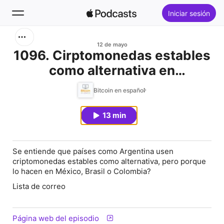
Iniciar sesión
Buscar
12 de mayo
1096. Cirptomonedas estables
como alternativa en
Inicio
latinoamerica
Bitcoin en español
Novedades
13 min
Éxitos
Se entiende que países como Argentina usen
criptomonedas estables como alternativa, pero porque
lo hacen en México, Brasil o Colombia?
Lista de correo
Página web del episodio