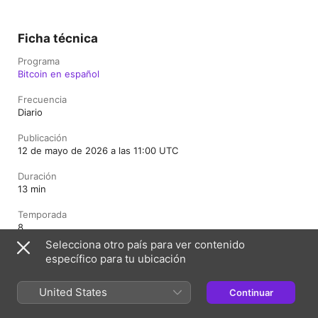
Ficha técnica
Programa
Bitcoin en español
Frecuencia
Diario
Publicación
12 de mayo de 2026 a las 11:00 UTC
Duración
13 min
Temporada
8
Selecciona otro país para ver contenido
Episodio
específico para tu ubicación
1096
Clasificación
United States
Continuar
Apto