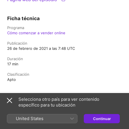
Ficha técnica
Programa
Cómo comenzar a vender online
Publicación
26 de febrero de 2021 a las 7:48 UTC
Duración
17 min
Clasificación
Apto
Selecciona otro país para ver contenido
España
English (UK)
Català
específico para tu ubicación
Copyright © 2026
Apple Inc.
Todos los derechos reservados.
Términos del servicio de internet
United States
Continuar
El reproductor web de Apple Podcasts y la privacidad
Aviso sobre cookies
Soporte
Comentarios