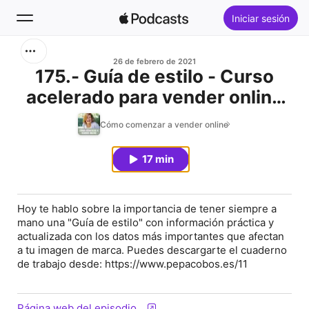
Iniciar sesión
Buscar
26 de febrero de 2021
175.- Guía de estilo - Curso
acelerado para vender online
Inicio
(V)
Cómo comenzar a vender online
Novedades
17 min
Éxitos
Hoy te hablo sobre la importancia de tener siempre a
mano una "Guía de estilo" con información práctica y
actualizada con los datos más importantes que afectan
a tu imagen de marca. Puedes descargarte el cuaderno
de trabajo desde: https://www.pepacobos.es/11
Página web del episodio