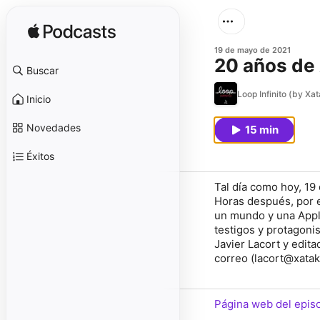
19 de mayo de 2021
20 años de 
Buscar
Loop Infinito (by Xa
Inicio
Novedades
15 min
Éxitos
Tal día como hoy, 19
Horas después, por e
un mundo y una Apple
testigos y protagoni
Javier Lacort y edita
correo (lacort@xatak
Página web del epis