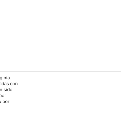
ginia.
cadas con
n sido
por
o por