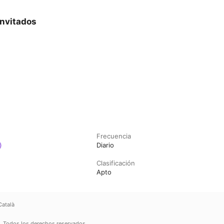
invitados
Frecuencia
)
Diario
Clasificación
Apto
Català
.
Todos los derechos reservados.