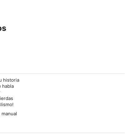
os
 historia
e habla
y
ierdas
clismo!
e manual