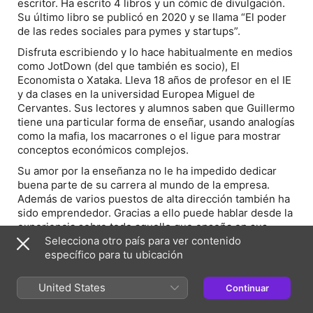
escritor. Ha escrito 4 libros y un cómic de divulgación.
Su último libro se publicó en 2020 y se llama “El poder
de las redes sociales para pymes y startups”.
Disfruta escribiendo y lo hace habitualmente en medios
como JotDown (del que también es socio), El
Economista o Xataka. Lleva 18 años de profesor en el IE
y da clases en la universidad Europea Miguel de
Cervantes. Sus lectores y alumnos saben que Guillermo
tiene una particular forma de enseñar, usando analogías
como la mafia, los macarrones o el ligue para mostrar
conceptos económicos complejos.
Su amor por la enseñanza no le ha impedido dedicar
buena parte de su carrera al mundo de la empresa.
Además de varios puestos de alta dirección también ha
sido emprendedor. Gracias a ello puede hablar desde la
experiencia sobre todo aquello que enseña en sus
libros y en sus clases.
Selecciona otro país para ver contenido
específico para tu ubicación
20 años de intensa carrera académica y empresarial le
han hecho dominar ámbitos muy diversos como la
United States
Continuar
economía, modelos de negocio, estrategia,
emprendimiento, marketing y cine.