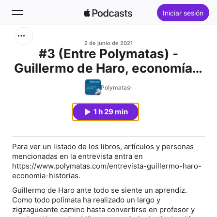
Iniciar sesión
Buscar
2 de junio de 2021
#3 (Entre Polymatas) -
Guillermo de Haro, economía e
Inicio
historias
Polymatas
Novedades
1 h 29 min
Éxitos
Para ver un listado de los libros, artículos y personas
mencionadas en la entrevista entra en
https://www.polymatas.com/entrevista-guillermo-haro-
economia-historias.
Guillermo de Haro ante todo se siente un aprendiz.
Como todo polímata ha realizado un largo y
zigzagueante camino hasta convertirse en profesor y