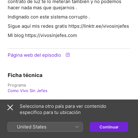
contrato de luz te lo meterán también y no podemos
hacer nada mas que quejarnos .
Indignado con este sistema corrupto .
Sigue aquí mis redes gratis https://linktr.ee/vivosinjefes
Mi blog https://vivosinjefes.com
Página web del episodio
Ficha técnica
Programa
Como Vivo Sin Jefes
Publicación
Selecciona otro país para ver contenido
26 de septiembre de 2022 a las 11:40 UTC
específico para tu ubicación
Duración
10 min
United States
Continuar
Temporada