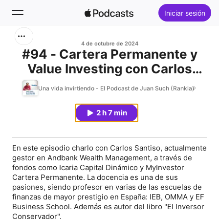
Iniciar sesión
Buscar
4 de octubre de 2024
#94 - Cartera Permanente y
Value Investing con Carlos
Inicio
Santiso
Una vida invirtiendo - El Podcast de Juan Such (Rankia)
Novedades
2 h 7 min
Éxitos
En este episodio charlo con
Carlos Santiso
, actualmente
gestor en Andbank Wealth Management, a través de
fondos como Icaria Capital Dinámico y MyInvestor
Cartera Permanente. La docencia es una de sus
pasiones, siendo profesor en varias de las escuelas de
finanzas de mayor prestigio en España: IEB, OMMA y EF
Business School. Además es autor del libro "
El Inversor
Conservador
".