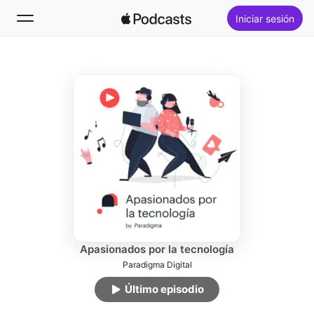
Iniciar sesión
Seguir
Buscar
Inicio
Novedades
Éxitos
Apasionados por la tecnología
Paradigma Digital
Último episodio