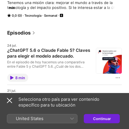
Tenemos una misión clara: mejorar el mundo a través de la 
tecnología y del impacto positivo. Si te interesa estar a la última 
más
y conocer todas las tendencias tecnológicas, este es tu sitio.

0,0 (0)
Tecnología
Semanal
¿Quieres saber más? Escríbenos y hablamos: 
https://www.paradigmadigital.com/contacto/
Episodios
24 jul.
¿ChatGPT 5.6 o Claude Fable 5? Claves
para elegir el modelo adecuado.
En el episodio de hoy hacemos una comparativa
entre Fable 5 y ChatGPT 5.6. ¿Cuál de los dos
modelos funciona mejor? ¿En qué destaca cada
uno? ¿Cuáles son sus principales diferencias y qué
8 min
resultados obtienen en los distintos benchmarks?
Analizaremos sus capacidades y rendimiento para
entender mejor qué ofrece cada modelo y en qué
21 jul.
situaciones puede ser más adecuado apostar por
Cuando la IA falla: cuatro historias
uno u otro.
Selecciona otro país para ver contenido
reales.
específico para tu ubicación
Hasta hace muy poco, parecía que la inteligencia
artificial era capaz de hacerlo todo. Pero la realidad
es que, por muy avanzados que sean los modelos
United States
Continuar
actuales, siguen cometiendo errores tan inesperados
10 min
como reveladores. En este episodio repasaremos
algunas de las meteduras de pata más llamativas de