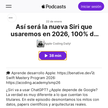
Iniciar sesión
Buscar
22 de enero
Así será la nueva Siri que
usaremos en 2026, 100% de
Inicio
Apple
Apple Coding Daily
Novedades
38 min
Éxitos
🎓 Aprende desarrollo Apple: https://benative.dev🚀
Swift Mastery Program 2026:
https://acoding.academy/smp26
¿Siri va a usar ChatGPT? ¿Apple depende de Google?
La verdad es muy diferente a lo que cuentan los
titulares. En este episodio desmontamos los mitos con
datos, papers científicos y arquitecturas reales.