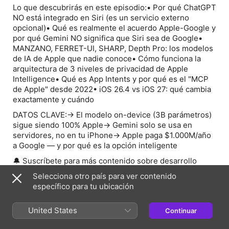
Lo que descubrirás en este episodio:• Por qué ChatGPT
NO está integrado en Siri (es un servicio externo
opcional)• Qué es realmente el acuerdo Apple-Google y
por qué Gemini NO significa que Siri sea de Google•
MANZANO, FERRET-UI, SHARP, Depth Pro: los modelos
de IA de Apple que nadie conoce• Cómo funciona la
arquitectura de 3 niveles de privacidad de Apple
Intelligence• Qué es App Intents y por qué es el "MCP
de Apple" desde 2022• iOS 26.4 vs iOS 27: qué cambia
exactamente y cuándo
DATOS CLAVE:→ El modelo on-device (3B parámetros)
sigue siendo 100% Apple→ Gemini solo se usa en
servidores, no en tu iPhone→ Apple paga $1.000M/año
a Google — y por qué es la opción inteligente
🔔 Suscríbete para más contenido sobre desarrollo
Apple e IA
Selecciona otro país para ver contenido
📱 Escucha en la app Be Native: https://benative.dev
específico para tu ubicación
El desarrollo ha cambiado para siempre con la llegada
United States
Continuar
de los agentes de IA, y para poder sacarle el mayor
provecho y ser un desarrollador de los que buscan las