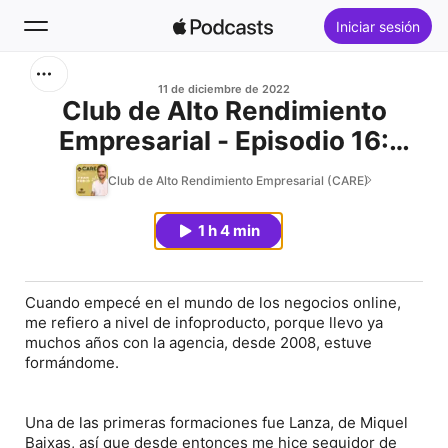
Iniciar sesión
Buscar
11 de diciembre de 2022
Club de Alto Rendimiento
Empresarial - Episodio 16:
Inicio
Negocios Digitales, con Miquel
Club de Alto Rendimiento Empresarial (CARE)
Novedades
Baixas
1 h 4 min
Éxitos
Cuando empecé en el mundo de los negocios online,
me refiero a nivel de infoproducto, porque llevo ya
muchos años con la agencia, desde 2008, estuve
formándome.
Una de las primeras formaciones fue Lanza, de Miquel
Baixas, así que desde entonces me hice seguidor de