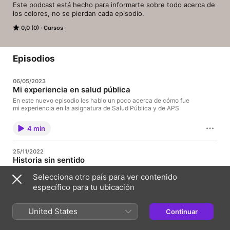
Este podcast está hecho para informarte sobre todo acerca de 
los colores, no se pierdan cada episodio.
0,0 (0)
Cursos
Episodios
06/05/2023
Mi experiencia en salud pública
En este nuevo episodio les hablo un poco acerca de cómo fue
mi experiencia en la asignatura de Salud Pública y de APS
4 min
25/11/2022
Historia sin sentido
En este nuevo episodio hablamos sobre el analgésico y su
Selecciona otro país para ver contenido
descubrimiento.
específico para tu ubicación
5 min
United States
Continuar
17/06/2021