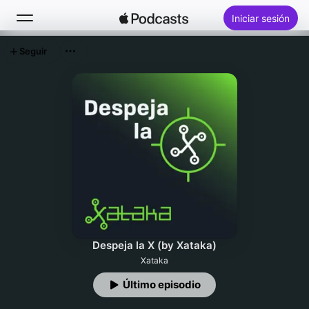
Iniciar sesión
Seguir
Buscar
Inicio
Novedades
Éxitos
Despeja la X (by Xataka)
Xataka
Último episodio