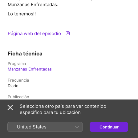
Manzanas Enfrentadas.
Lo tenemos!!
Página web del episodio
Ficha técnica
Programa
Manzanas Enfrentadas
Frecuencia
Diario
Publicación
21 de febrero de 2026 a las 5:00 UTC
Selecciona otro país para ver contenido
específico para tu ubicación
Duración
38 min
United States
Continuar
Clasificación
Apto