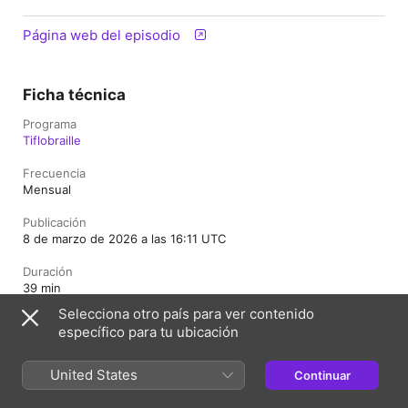
Página web del episodio
Ficha técnica
Programa
Tiflobraille
Frecuencia
Mensual
Publicación
8 de marzo de 2026 a las 16:11 UTC
Duración
39 min
Selecciona otro país para ver contenido
Clasificación
específico para tu ubicación
Apto
United States
Continuar
España
English (UK)
Català