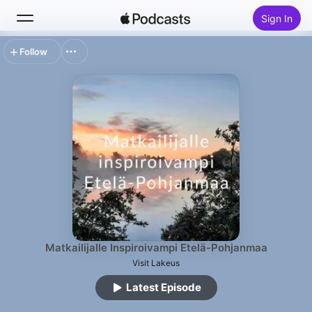
Sign In
Follow
Search
Home
New
Top Charts
Matkailijalle Inspiroivampi Etelä-Pohjanmaa
Visit Lakeus
Latest Episode