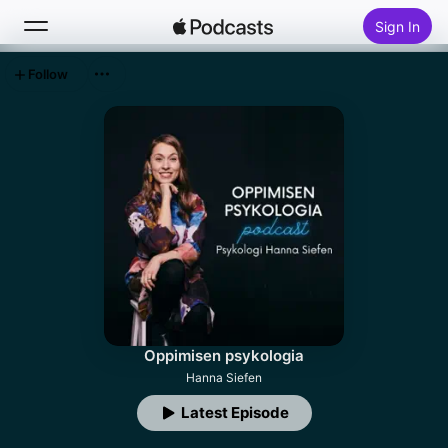
Sign In
Follow
Search
Home
New
Top Charts
Oppimisen psykologia
Hanna Siefen
Latest Episode