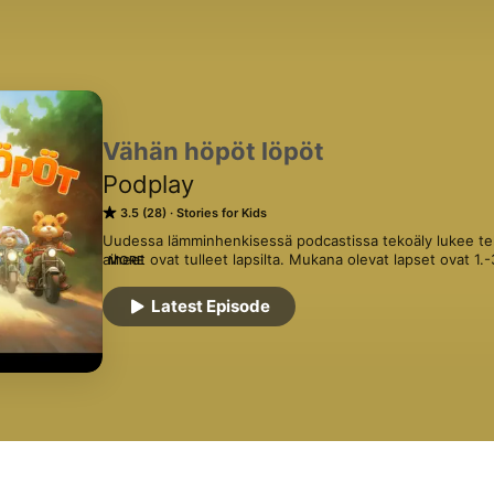
Vähän höpöt löpöt
Podplay
3.5 (28)
Stories for Kids
Uudessa lämminhenkisessä podcastissa tekoäly lukee tekoä
aiheet ovat tulleet lapsilta. Mukana olevat lapset ovat 1.-3. 
MORE
jotka pitävät saduista. Sarjan luoja, Sini Kervinen, on tek
suurperheen äiti.
Latest Episode