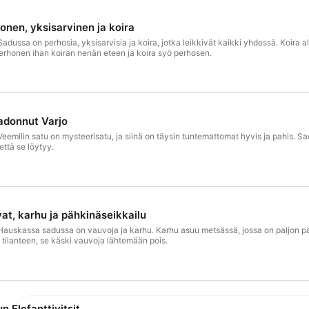
honen, yksisarvinen ja koira
dussa on perhosia, yksisarvisia ja koira, jotka leikkivät kaikki yhdessä. Koira a
 perhonen ihan koiran nenän eteen ja koira syö perhosen.
Kadonnut Varjo
emilin satu on mysteerisatu, ja siinä on täysin tuntemattomat hyvis ja pahis. S
että se löytyy.
at, karhu ja pähkinäseikkailu
auskassa sadussa on vauvoja ja karhu. Karhu asuu metsässä, jossa on paljon pä
tilanteen, se käski vauvoja lähtemään pois.
n Elefanttivitsit