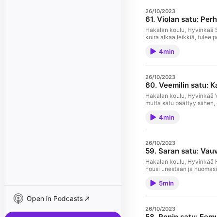
26/10/2023
61. Violan satu: Per
Hakalan koulu, Hyvinkää Sa
koira alkaa leikkiä, tulee
4min
26/10/2023
60. Veemilin satu: 
Hakalan koulu, Hyvinkää Ve
mutta satu päättyy siihen, 
4min
26/10/2023
59. Saran satu: Vauv
Hakalan koulu, Hyvinkää H
nousi unestaan ja huomasi 
5min
Open in Podcasts
26/10/2023
58. Ronin satu: Eemu