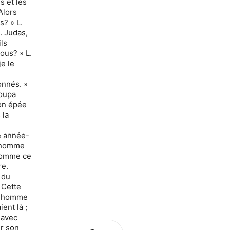
s et les
Alors
s? » L.
L. Judas,
ils
ous? » L.
je le
onnés. »
coupa
ton épée
 la
e année-
ul homme
 Comme ce
re.
 du
. Cette
et homme
ient là ;
t avec
ur son