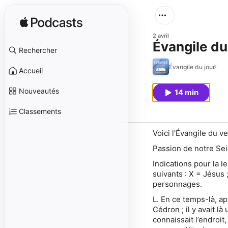
2 avril
Évangile du 
Rechercher
Évangile du jour
Accueil
Nouveautés
14 min
Classements
Voici l'Évangile du v
Passion de notre Seig
Indications pour la l
suivants : X = Jésus 
personnages.
L. En ce temps-là, ap
Cédron ; il y avait là 
connaissait l’endroit,