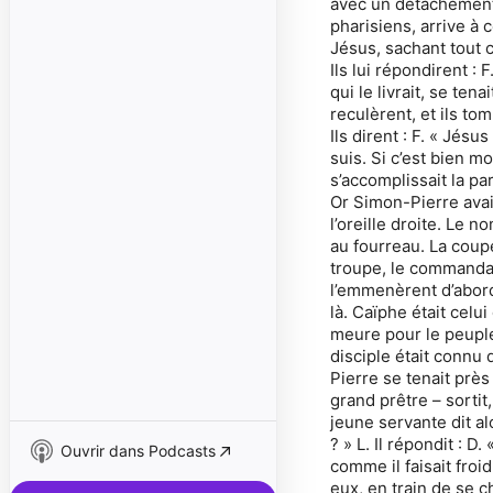
avec un détachement 
pharisiens, arrive à 
Jésus, sachant tout ce
Ils lui répondirent : F
qui le livrait, se ten
reculèrent, et ils to
Ils dirent : F. « Jésus
suis. Si c’est bien mo
s’accomplissait la pa
Or Simon-Pierre avait
l’oreille droite. Le 
au fourreau. La coupe
troupe, le commandant
l’emmenèrent d’abord
là. Caïphe était celu
meure pour le peuple
disciple était connu 
Pierre se tenait près 
grand prêtre – sortit,
jeune servante dit al
? » L. Il répondit : D.
Ouvrir dans Podcasts
comme il faisait froid
eux, en train de se c