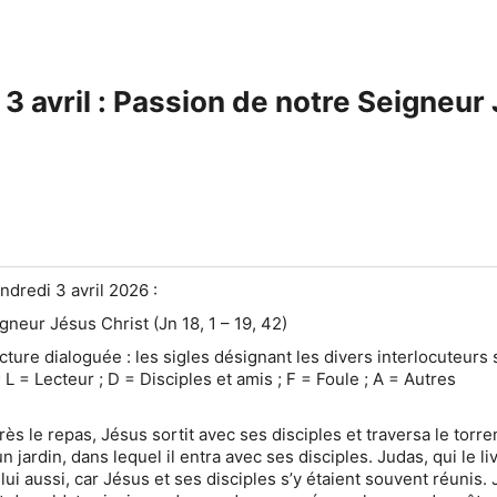
3 avril : Passion de notre Seigneur 
endredi 3 avril 2026 :
neur Jésus Christ (Jn 18, 1 – 19, 42)
ecture dialoguée : les sigles désignant les divers interlocuteurs 
; L = Lecteur ; D = Disciples et amis ; F = Foule ; A = Autres
rès le repas, Jésus sortit avec ses disciples et traversa le torre
un jardin, dans lequel il entra avec ses disciples. Judas, qui le liv
 lui aussi, car Jésus et ses disciples s’y étaient souvent réunis.