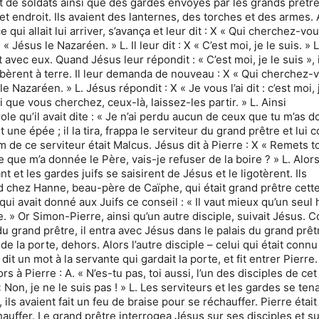
de soldats ainsi que des gardes envoyés par les grands prêtre
cet endroit. Ils avaient des lanternes, des torches et des armes. 
 qui allait lui arriver, s’avança et leur dit : X « Qui cherchez-vou
. « Jésus le Nazaréen. » L. Il leur dit : X « C’est moi, je le suis. » 
ait avec eux. Quand Jésus leur répondit : « C’est moi, je le suis », 
mbèrent à terre. Il leur demanda de nouveau : X « Qui cherchez-v
 le Nazaréen. » L. Jésus répondit : X « Je vous l’ai dit : c’est moi, 
i que vous cherchez, ceux-là, laissez-les partir. » L. Ainsi
role qu’il avait dite : « Je n’ai perdu aucun de ceux que tu m’as d
 une épée ; il la tira, frappa le serviteur du grand prêtre et lui 
nom de ce serviteur était Malcus. Jésus dit à Pierre : X « Remets 
 que m’a donnée le Père, vais-je refuser de la boire ? » L. Alors
 et les gardes juifs se saisirent de Jésus et le ligotèrent. Ils
 chez Hanne, beau-père de Caïphe, qui était grand prêtre cett
i qui avait donné aux Juifs ce conseil : « Il vaut mieux qu’un se
. » Or Simon-Pierre, ainsi qu’un autre disciple, suivait Jésus.
du grand prêtre, il entra avec Jésus dans le palais du grand prêt
de la porte, dehors. Alors l’autre disciple – celui qui était connu
 dit un mot à la servante qui gardait la porte, et fit entrer Pierre
ors à Pierre : A. « N’es-tu pas, toi aussi, l’un des disciples de c
 « Non, je ne le suis pas ! » L. Les serviteurs et les gardes se tena
, ils avaient fait un feu de braise pour se réchauffer. Pierre étai
hauffer. Le grand prêtre interrogea Jésus sur ses disciples et s