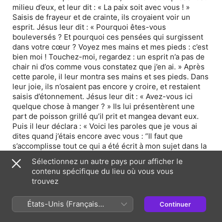
milieu d’eux, et leur dit : « La paix soit avec vous ! »
Saisis de frayeur et de crainte, ils croyaient voir un
esprit. Jésus leur dit : « Pourquoi êtes-vous
bouleversés ? Et pourquoi ces pensées qui surgissent
dans votre cœur ? Voyez mes mains et mes pieds : c’est
bien moi ! Touchez-moi, regardez : un esprit n’a pas de
chair ni d’os comme vous constatez que j’en ai. » Après
cette parole, il leur montra ses mains et ses pieds. Dans
leur joie, ils n’osaient pas encore y croire, et restaient
saisis d’étonnement. Jésus leur dit : « Avez-vous ici
quelque chose à manger ? » Ils lui présentèrent une
part de poisson grillé qu’il prit et mangea devant eux.
Puis il leur déclara : « Voici les paroles que je vous ai
dites quand j’étais encore avec vous : “Il faut que
s’accomplisse tout ce qui a été écrit à mon sujet dans la
loi de Moïse, les Prophètes et les Psaumes.” » Alors il
Sélectionnez un autre pays pour afficher le
ouvrit leur intelligence à la compréhension des
contenu spécifique du lieu où vous vous
Écritures. Il leur dit : « Ainsi est-il écrit que le Christ
trouvez
souffrirait, qu’il ressusciterait d’entre les morts le
troisième jour, et que la conversion serait proclamée en
États-Unis (Français
Continuer
son nom, pour le pardon des péchés, à toutes les
France)
nations, en commençant par Jérusalem. À vous d’en