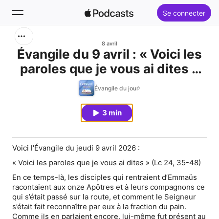
Se connecter
Rechercher
8 avril
Évangile du 9 avril : « Voici les
paroles que je vous ai dites »
Accueil
(Lc 24, 35-48)
Évangile du jour
Nouveautés
3 min
Classements
Voici l'Évangile du jeudi 9 avril 2026 :
« Voici les paroles que je vous ai dites » (Lc 24, 35-48)
En ce temps-là, les disciples qui rentraient d’Emmaüs
racontaient aux onze Apôtres et à leurs compagnons ce
qui s’était passé sur la route, et comment le Seigneur
s’était fait reconnaître par eux à la fraction du pain.
Comme ils en parlaient encore, lui-même fut présent au