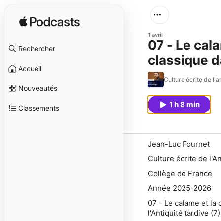
1 avril
07 - Le cala
Rechercher
classique da
Accueil
service d'u
Culture écrite de l'
Nouveautés
1 h 8 min
Classements
Jean-Luc Fournet
Culture écrite de l'A
Collège de France
Année 2025-2026
07 - Le calame et la c
l'Antiquité tardive (