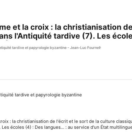
me et la croix : la christianisation de 
ns l'Antiquité tardive (7). Les écol
n État multilingue
antiquité tardive et papyrologie byzantine - Jean-Luc Fournet
ntiquité tardive et papyrologie byzantine
roix : la christianisation de l'écrit et le sort de la culture classi
7). Les écoles (4) : Des langues… : au service d'un État multilingu