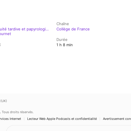
Chaîne
quité tardive et papyrologie
Collège de France
ournet
Durée
C
1 h 8 min
 (UK)
.
Tous droits réservés.
vices Internet
Lecteur Web Apple Podcasts et confidentialité
Avertissement con