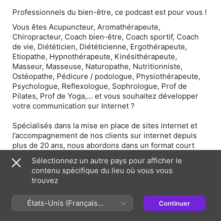
Professionnels du bien-être, ce podcast est pour vous !
Vous êtes Acupuncteur, Aromathérapeute,
Chiropracteur, Coach bien-être, Coach sportif, Coach
de vie, Diététicien, Diététicienne, Ergothérapeute,
Etiopathe, Hypnothérapeute, Kinésithérapeute,
Masseur, Masseuse, Naturopathe, Nutritionniste,
Ostéopathe, Pédicure / podologue, Physiothérapeute,
Psychologue, Reflexologue, Sophrologue, Prof de
Pilates, Prof de Yoga,... et vous souhaitez développer
votre communication sur Internet ?
Spécialisés dans la mise en place de sites internet et
l’accompagnement de nos clients sur internet depuis
plus de 20 ans, nous abordons dans un format court
(une dizaine de minutes en moyenne) différents sujets
Sélectionnez un autre pays pour afficher le
autour du webmarketing pour vous aider à décrypter les
contenu spécifique du lieu où vous vous
tendances, découvrir les bonnes pratiques et vous
trouvez
apporter nos conseils pour booster votre présence sur
internet en améliorant votre communication avec vos
États-Unis (Français
Continuer
clients et attirer de nouveaux contacts.
France)
👉 Retrouvez notre blog et nos services sur