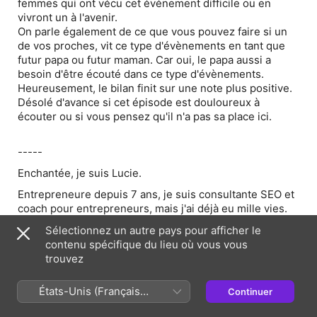
femmes qui ont vécu cet événement difficile ou en
vivront un à l'avenir.
On parle également de ce que vous pouvez faire si un
de vos proches, vit ce type d'évènements en tant que
futur papa ou futur maman. Car oui, le papa aussi a
besoin d'être écouté dans ce type d'évènements.
Heureusement, le bilan finit sur une note plus positive.
Désolé d'avance si cet épisode est douloureux à
écouter ou si vous pensez qu'il n'a pas sa place ici.
-----
Enchantée, je suis Lucie.
Entrepreneure depuis 7 ans, je suis consultante SEO et
coach pour entrepreneurs, mais j'ai déjà eu mille vies.
Si vous cherchez des conseils Business, c'est ici !
Sélectionnez un autre pays pour afficher le
contenu spécifique du lieu où vous vous
Dans ce podcast, je vous partage des conseils pour
trouvez
développer votre entreprise. Mon but ? Vous aider à
comprendre ce qui bloque votre succès aujourd'hui. Je
États-Unis (Français
Continuer
suis là pour vous rassurer, pour vous inspirer et pour
France)
vous donner des stratégies afin d'aller plus loin.