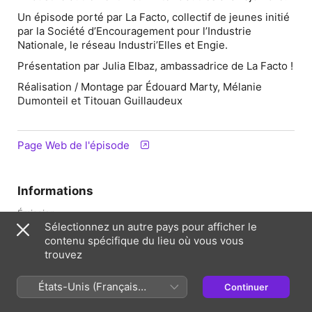
Un épisode porté par La Facto, collectif de jeunes initié
par la Société d’Encouragement pour l’Industrie
Nationale, le réseau Industri’Elles et Engie.
Présentation par Julia Elbaz, ambassadrice de La Facto !
Réalisation / Montage par Édouard Marty, Mélanie
Dumonteil et Titouan Guillaudeux
Page Web de l'épisode
Informations
Émission
Industri’Elles
Sélectionnez un autre pays pour afficher le
contenu spécifique du lieu où vous vous
Fréquence
trouvez
Tous les mois
États-Unis (Français
Continuer
Publiée
France)
8 avril 2025 à 15:06 UTC