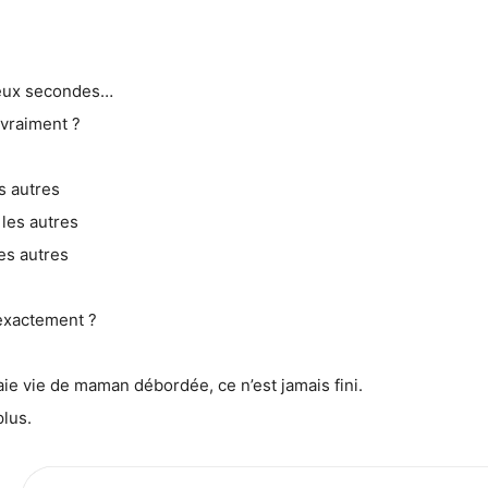
 deux secondes…
 vraiment ?
s autres
les autres
es autres
exactement ?
aie vie de maman débordée, ce n’est jamais fini.
plus.