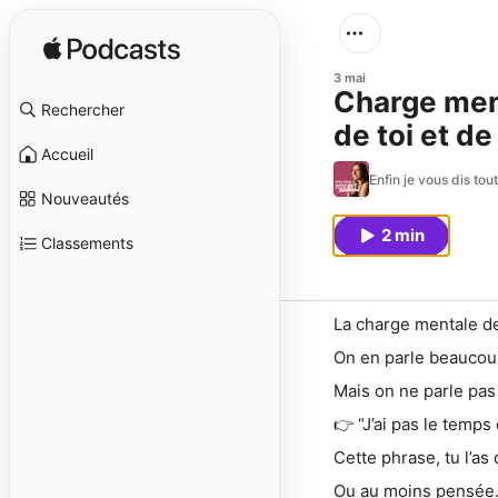
3 mai
Charge ment
Rechercher
de toi et de
Accueil
Enfin je vous dis tou
Nouveautés
2 min
Classements
La charge mentale 
On en parle beaucou
Mais on ne parle pas 
👉 “J’ai pas le temps
Cette phrase, tu l’as 
Ou au moins pensée