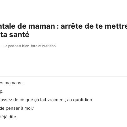
ale de maman : arrête de te mettre
 ta santé
t - Le podcast bien-être et nutrition
des mamans…
p.
assez de ce que ça fait vraiment, au quotidien.
 de penser à moi.”
déjà dite.
.