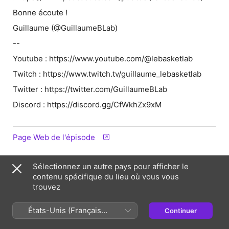
Bonne écoute !
Guillaume (@GuillaumeBLab)
--
Youtube : https://www.youtube.com/@lebasketlab
Twitch : https://www.twitch.tv/guillaume_lebasketlab
Twitter : https://twitter.com/GuillaumeBLab
Discord : https://discord.gg/CfWkhZx9xM
Page Web de l'épisode
Sélectionnez un autre pays pour afficher le
Informations
contenu spécifique du lieu où vous vous
trouvez
Émission
Le Basket Lab - Extraits (NBA Podcast)
États-Unis (Français
Continuer
Publiée
France)
24 juillet 2024 à 04:01 UTC