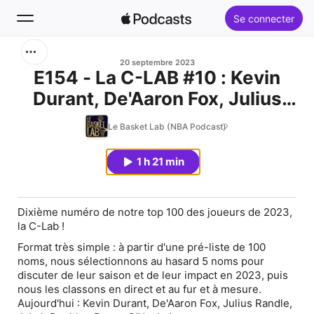
Se connecter
Rechercher
20 septembre 2023
E154 - La C-LAB #10 : Kevin
Durant, De'Aaron Fox, Julius
Accueil
Randle, Jakob Poeltl, Royce
Le Basket Lab (NBA Podcast)
Nouveautés
O'Neale (Top 100 joueurs
2023)
1 h 21 min
Classements
Dixième numéro de notre top 100 des joueurs de 2023,
la C-Lab !
Format très simple : à partir d'une pré-liste de 100
noms, nous sélectionnons au hasard 5 noms pour
discuter de leur saison et de leur impact en 2023, puis
nous les classons en direct et au fur et à mesure.
Aujourd'hui : Kevin Durant, De'Aaron Fox, Julius Randle,