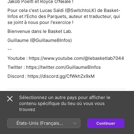
Jakob Poeltl et Royce O'Neale !
Pour cela c'est Lucas Saïdi (@SwitchtoLK) de Basket-
Infos et l'Echo des Parquets, auteur et traducteur, qui
se joint à nous pour l'exercice !
Bienvenue dans le Basket Lab.
Guillaume (@GuillaumeBInfos)
--
Youtube : https://www.youtube.com/@lebasketlab7044
Twitter : https://twitter.com/GuillaumeBInfos
Discord : https://discord.gg/CfWkhZx9xM
Page Web de l'épisode
Sélectionnez un autre pays pour afficher le
contenu spécifique du lieu où vous vous
trouvez
Informations
États-Unis (Français
Continuer
Émission
France)
Le Basket Lab (NBA Podcast)