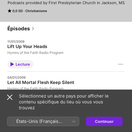
Podcasts provided by First Presbyterian Church in Jackson, MS
0,0 (0)
Christianisme
Épisodes
11/01/2009
Lift Up Your Heads
Hymns of the Faith Radio Program
Lecture
04/01/2009
Let All Mortal Flesh Keep Silent
Hymns of the Faith Radio Program
Sélectionnez un autre pays pour afficher le
Lecture
contenu spécifique du lieu où vous vous
trouvez
28/12/2008
Lo, How a Rose E'er Blooming
États-Unis (Français
Continuer
Hymns of the Faith Radio Program
France)