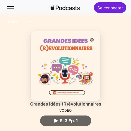
Se connecter
Suivre
Rechercher
Accueil
Nouveautés
Classements
Grandes idées (R)évolutionnaires
VODEO
S. 3 Ép. 1