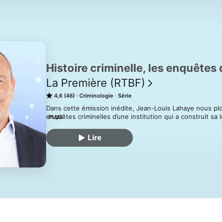
Histoire criminelle, les enquêtes
La Première (RTBF)
4,6 (46)
Criminologie
Série
Dans cette émission inédite, Jean-Louis Lahaye nous plong
enquêtes criminelles d’une institution qui a construit sa
PLUS
dans le monde: Scotland Yard. À travers des dossiers data
l’histoire de la police et de la justice anglaise, mais aussi 
Lire
entière.

 Hébergé par Audiomeans. Visitez audiomeans.fr/politiqu
d'informations.