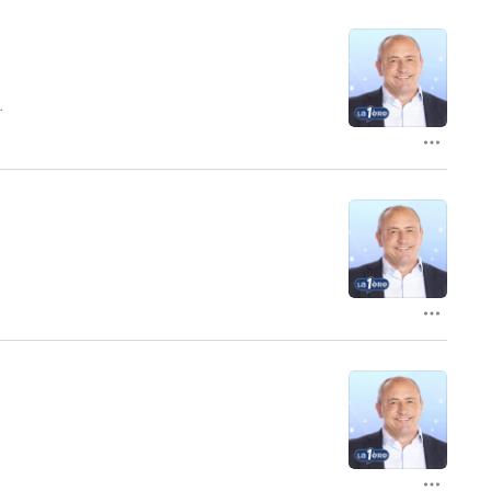
z-
a
e
d