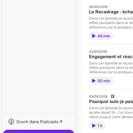
05/02/2019
Le Recadrage : écha
Dans cet épisode je reçois
effets puissants dans la relation d’aide? Le volume 2 : HYPNOSE Leviers de Changement: Comment les détecter e
références sur la pratique 
tarissent pas d’éloges. Nous échange
46 min
n’ont aucun intérêt Différentes façons d’utiliser le recadrage en pratique L’importance de la posture dans le recadrage Les mécanismes en jeu chez le sujet et le praticien
dans un recadrage Merci b
23/01/2019
Engagement et réact
Dans cet épisode je reçois
effets puissants dans la relation d'aide? Le volume 2 : HYPNOSE Leviers de Changement: Comment les détecter 
références sur la pratique 
tarissent pas d'éloges. No
50 min
niveaux d'engagement et comment les utiliser Comment éviter les "faux amis" de l'engagement et d
bonne utilisation de l'engagement et de la réactivité Les différentes formes de réact
d'informations.
03/05/2018
Pourquoi suis-je pa
Dans cet épisode je reçois 
qu'elle durait 5h. J'ai tro
mené jusqu'à cette démarch
Ouvrir dans Podcasts
Nous proposons l'idée d'en
1 h
éviter que le podcast dure 
travaille depuis plus d'un 