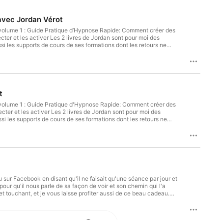
avec Jordan Vérot
e volume 1 : Guide Pratique d’Hypnose Rapide: Comment créer des
si les supports de cours de ses formations dont les retours ne
assent le rapport et
-de-confidentialite pour plus d'informations.
t
Le volume 1 : Guide Pratique d'Hypnose Rapide: Comment créer des
ssi les supports de cours de ses formations dont les retours ne
ouvrirez : L'engagement, son rôle et son importance Les 4
u sur Facebook en disant qu'il ne faisait qu'une séance par jour et
pour qu'il nous parle de sa façon de voir et son chemin qui l'a
t touchant, et je vous laisse profiter aussi de ce beau cadeau.
les, je n'ai pas voulu poser trop de questions à la suite pour
t de Travailler sur les Structures Emotionnelles, sur laquelle je
ous permettre de devenir un expert haut niveau du travail sur les