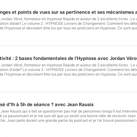
nges et points de vues sur sa pertinence et ses mécanismes 
 Jordan Vérot, formateur en Hypnose Rapide et auteur de 2 excellents livres : L
t les activer Les 2 livres de Jordan sont pour moi des
de l’Hypnose et devraient être lus par tous les praticiens en Hypnose. Ce sont aus
ons dans ce podcast autour du recadrage vous découvrirez : Ce qu’est un recadrage Les recadrages à éviter qui c
eaucoup Jordan pour cet échange. Hébergé par Ausha. Visitez ausha.co/politique
ivité : 2 bases fondamentales de l’Hypnose avec Jordan Véro
 Jordan Vérot, formateur en Hypnose Rapide et auteur de 2 excellents livres : 
et les activer Les 2 livres de Jordan sont pour moi des
de l'Hypnose et devraient être lus par tous les praticiens en Hypnose. Ce sont au
us échangeons dans ce podcast autour de l'engagement et de la réactivité, vous déc
e la réactivité L'impact sur la présence, le rapport et le leading d'une
ivité, co Hébergé par Ausha. Visitez ausha.co/politique-de-confidentialite pour plus
ssé d’1h à 5h de séance ? avec Jean Rausis
Jean Rausis qui a fait se questionner pas mal de personnes lorsqu'il est interven
uvé ça passionnant et je me suis dit que ça serait une bonne idée de recevoir Jean 
e. Jean parle durant une grande partie du podcast et je l'ai trouvé passionnant e
 faire un 2ème pour répondre à vos commentaires / remarques et critiques éventuel
3h. J'en profite aussi pour annoncer la sortie de ma formation en ligne ATSE - L'Ar
an. J'y ai mis tout mon coeur, toute mon expérience et toutes mes lectures pour v