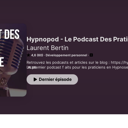
Hypnopod - Le Podcast Des Prat
Laurent Bertin
4,6 (60)
Développement personnel
Retrouvez les podcasts et articles sur le blog : https://hy
Le premier podcast f aits pour les praticiens en Hypnose
PLUS
l'expertise, je vous partage le maximum pour vous aider à
comprendre et utiliser les leviers de changement, dévelo
Dernier épisode
efficace, découvrez de nouvelles techniques et regards s
d'échanges avec des praticiens expérimentés.

Hébergé par Ausha. Visitez ausha.co/fr/politique-de-conf