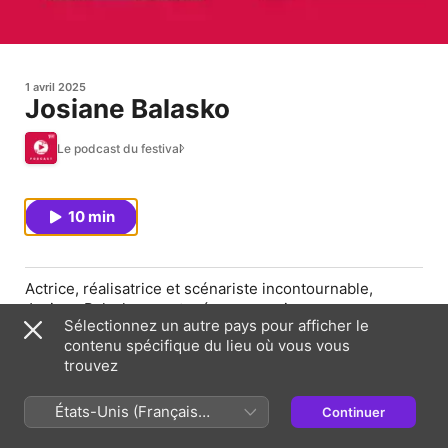
1 avril 2025
Josiane Balasko
Le podcast du festival
10 min
Actrice, réalisatrice et scénariste incontournable,
Josiane Balasko a partagé avec passion son parcours,
Sélectionnez un autre pays pour afficher le
ses rôles marquants et sa vision du cinéma. Entre
contenu spécifique du lieu où vous vous
anecdotes savoureuses, engagement et liberté de ton,
trouvez
elle revient sur une carrière aussi riche que singulière.
Interview : Sebastien Milce et Mathieu Vuillerme
États-Unis (Français
Continuer
Réalisation : Léonard De Hollogne
France)