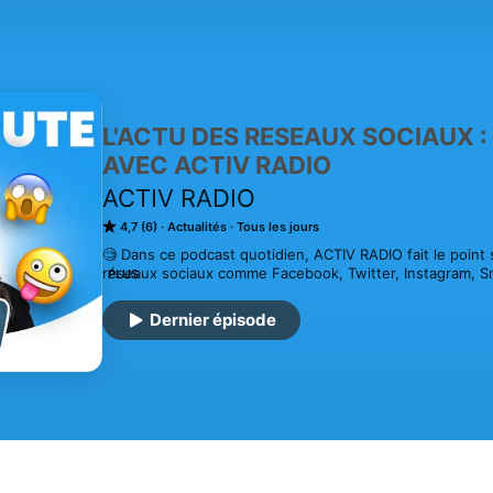
L'ACTU DES RESEAUX SOCIAUX 
AVEC ACTIV RADIO
ACTIV RADIO
4,7 (6)
Actualités
Tous les jours
🧐 Dans ce podcast quotidien, ACTIV RADIO fait le point sur
réseaux sociaux comme Facebook, Twitter, Instagram, Sna
PLUS
🔔 Infos, intox, clashs, insolites, buzz, nouveaux challeng
dernièrement sur les réseaux sociaux ? La réponse avec
Dernier épisode
RADIO, 1ère radio locale de St Etienne et de la Loire.

 🔈 Ecoutez nous en direct sur activradio.com (https://w
Hébergé par Ausha. Visitez ausha.co/fr/politique-de-conf