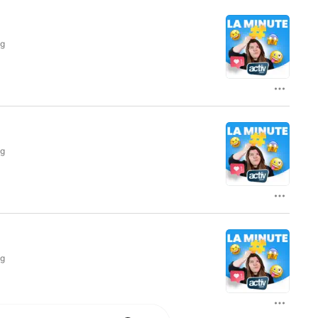
ag
ag
ag