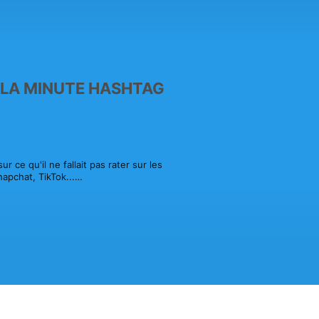
: LA MINUTE HASHTAG
 ce qu'il ne fallait pas rater sur les 
pchat, TikTok...

es, vidéos... Que s'est il passé 
 la minute hashtag, un podcat ACTIV 
ww.activradio.com/) 

identialite pour plus d'informations.