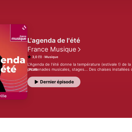
L'agenda de l'été
France Musique
3,0 (1)
Musique
L'Agenda de l'été donne la température (estivale !) de l
promenades musicales, stages... Des chaises installées d
PLUS
de spectacle : si quelqu'un joue quelque part, vous le sa
chez vous.

Dernier épisode
Vous aimez ce podcast ? Pour écouter tous les épisodes 
France