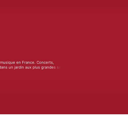
a musique en France. Concerts, 
ans un jardin aux plus grandes salles 
urez, et c'est forcément à côté de 
sans limite, rendez-vous sur Radio 