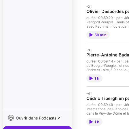
-2 j
Olivier Desbordes po
durée : 00:59:20 - par : Jérôme Fréjaville - L'Agenda de l'été avec Olivier Desbordes pour le festival du
Périgord Pourpre... nous p
avec Rachmaninov et dans les Vosges pour soirée 
Carrère Vous aimez 
59 min
-3 j
Pierre-Antoine Bada
durée : 00:59:44 - par : Jérôme Fréjaville - L'Agenda de l'été avec Pierre-Antoine Badaroux pour le Festival
du Boogie-Woogie... et nou
l’Indre et Loire, à Richeli
Armagnac - équipe : Yassine Bouzar, Camille Joste, Xavier Carrère - invités : Pierre-Antoine Badaroux
1 h
Musicien de Umlaut big Band Vous aimez ce podcast ? Pour écouter tous les épisodes sans lim
vous sur Radio France
-4 j
Cédric Tiberghien po
durée : 00:59:49 - par : Jérôme Fréjaville - L'Agenda de l'été avec Cédric Tiberghien pour le Festival
International de Piano de
dans le Puy-de-Dôme et le 
Ouvrir dans Podcasts
pour le festival Musique à la source - équipe : Yassine Bouzar, Camille Joste
1 h
Cédric Tiberghien Pianiste français (1975- ) Vous aimez ce pod
limite, rendez-vous sur R