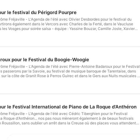
ur le festival du Périgord Pourpre
artirons également dans le Vercors avec Charles de la Ferté, dans le Vaucluse
salsa - équipe : Yassine Bouzar, Camille Joste, Xavier
ce podcast ? Pour écouter tous les épisodes sans limite, rendez-vous sur Radio France
roux pour le Festival du Boogie-Woogie
s passerons par la Savoie, au festival de musique baroque de Tarentaise, dans
eu, sur la côte de Granit Rose à Perros Guirec et dans le Gers aux Nuits musicales e
ite, rendez-
ur le Festival International de Piano de La Roque d'Anthéron
 La Roque d'Anthéron... nos pas nous mèneront également à de beaux festivals
Roussillon, sans oublier un arrêt dans la Creuse où des places vous attendent
, Xavier Carrère - invités :
cast ? Pour écouter tous les épisodes sans
adio France