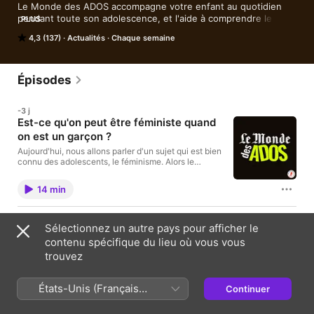
Le Monde des ADOS accompagne votre enfant au quotidien 
pendant toute son adolescence, et l'aide à comprendre le 
PLUS
monde et son monde.

4,3 (137)
Actualités
Chaque semaine
Retrouvez tous nos contenus sur notre site : 
https://www.lemondedesados.fr/ et sur tous nos réseaux !

La série "Moi, ado, président" a été créé par Unique Heritage 
Media et Studio Bloom. Idée originale : Unique Heritage Media 
Épisodes
et Studio Bloom.

 Hébergé par Acast. Visitez acast.com/privacy pour plus 
-3 j
d'informations.
Est-ce qu'on peut être féministe quand
on est un garçon ?
Aujourd'hui, nous allons parler d'un sujet qui est bien
connu des adolescents, le féminisme. Alors le
féminisme, c'est quoi ? À quoi ça sert ? Et un garçon,
est-ce qu'il peut être féministe. Pour parler de ce
14 min
sujet, nous sommes comme toujours accompagné
par un groupe de collégiens et de collégiennes mais
aussi de Margaïd Quioc, journaliste et réalisatrice,
29 juil.
elle fait aussi un podcast Yesss qui met en lumières
Sélectionnez un autre pays pour afficher le
Pourquoi certains sont populaires et moi pas?
les victoires des femmes et des minorités de genre
contenu spécifique du lieu où vous vous
sur le sexisme. Une série audio d'Unique Heritage
Vous êtes vous déjà dit que cette fille là, ou ce garçon là ne
trouvez
Media écrite et interprétée par Ambre Gaudet
pourrait jamais être votre ami parce qu’il est trop populaire par
Enregistré et mis en musique par le Studio Inoui
rapport à vous ? Que jamais au grand jamais vous ne pourriez
Comédiens et comédiennes : Jaona Rakotozafy,
l’intéresser ? Avez-vous déjà essayé de copier le style
États-Unis (Français
Charlotte Ghossoub, Séverine Soury Intervenante :
Continuer
vestimentaire de quelqu’un de votre collège qui semblait
15 min
Margaïd Quioc Hébergé par Acast. Visitez
populaire sans vraiment y arriver et en vous sentant au final pas
France)
acast.com/privacy pour plus d'informations.
très à l’aise? Pour faire cette émission où l’on va parler glamour