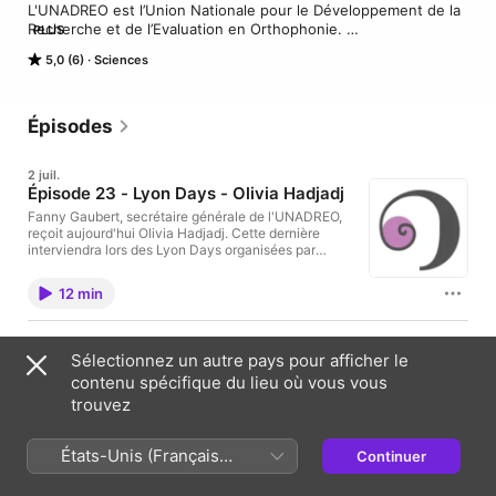
L'UNADREO est l’Union Nationale pour le Développement de la 
Recherche et de l’Evaluation en Orthophonie. 

PLUS
Nous proposons un podcast bimestriel sur la recherche en 
5,0 (6)
Sciences
orthophonie
Épisodes
2 juil.
Épisode 23 - Lyon Days - Olivia Hadjadj
Fanny Gaubert, secrétaire générale de l'UNADREO,
reçoit aujourd'hui Olivia Hadjadj. Cette dernière
interviendra lors des Lyon Days organisées par
Unadreo Form les 27 et 28 août 2025 à Lyon. 👉
Renseignements et inscriptions sur unadreo.org
12 min
21/05/2025
Sélectionnez un autre pays pour afficher le
Épisode 22 - Lyon Days - Hélène Delage
contenu spécifique du lieu où vous vous
Fanny Gaubert, secrétaire générale de l’UNADREO,
reçoit aujourd’hui Hélène Delage. Elle interviendra
trouvez
lors des Lyon Days, organisées par Unadreo Form,
du 25 au 28 août 2025 à Lyon. 👉 Renseignements
et inscriptions sur unadreo.org
États-Unis (Français
Continuer
11 min
France)