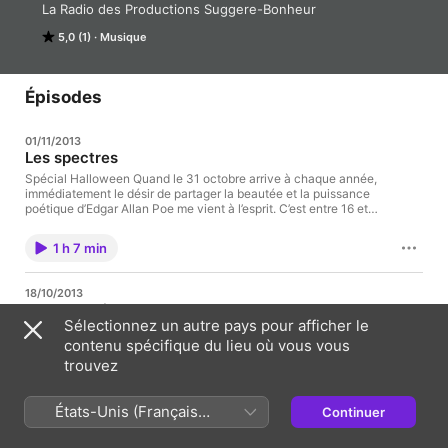
La Radio des Productions Suggere-Bonheur
5,0 (1)
Musique
Épisodes
01/11/2013
Les spectres
Spécial Halloween Quand le 31 octobre arrive à chaque année,
immédiatement le désir de partager la beautée et la puissance
poétique d’Edgar Allan Poe me vient à l’esprit. C’est entre 16 et
17 ans que qu’Émile Nelligan a écrit la plupart de ses poèmes,
ce soir accompagné de Monique Leyrac je vous récite un
1 h 7 min
poème […]
18/10/2013
Les champignons de Mrs. Mckenna
Sélectionnez un autre pays pour afficher le
L’écrivain, philosophe, ethnobotaniste, chamaniste et poète à
contenu spécifique du lieu où vous vous
ces heures Terence Mckenna Théorie sur le chaînon manquant
Il a étudié les champignons, il aime les champignons, on se
trouvez
demande s’il n’est pas lui-même un champignon (Il donne la
parole aux champignons) Très bizarre, mais très intelligent et
1 h 31 min
foutument bien articulé ce mec! Le […]
États-Unis (Français
Continuer
France)
11/10/2013