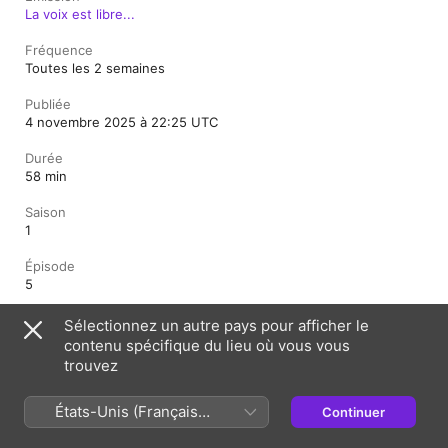
La voix est libre...
Fréquence
Toutes les 2 semaines
Publiée
4 novembre 2025 à 22:25 UTC
Durée
58 min
Saison
1
Épisode
5
Classification
Sélectionnez un autre pays pour afficher le
Tous publics
contenu spécifique du lieu où vous vous
trouvez
France (Français)
English (UK)
États-Unis (Français
Continuer
France)
Copyright © 2026
Apple Inc.
Tous droits réservés.