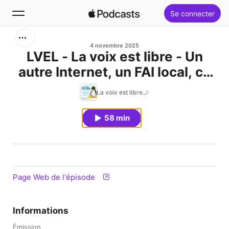
Se connecter
Rechercher
4 novembre 2025
LVEL - La voix est libre - Un
autre Internet, un FAI local, ca
Accueil
vous tente ?
La voix est libre...
Nouveautés
58 min
Classements
Page Web de l'épisode
Informations
Émission