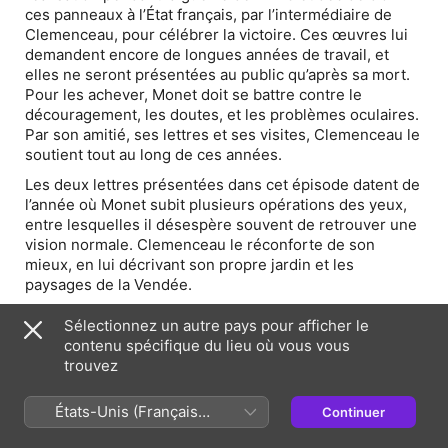
ces panneaux à l’État français, par l’intermédiaire de
Clemenceau, pour célébrer la victoire. Ces œuvres lui
demandent encore de longues années de travail, et
elles ne seront présentées au public qu’après sa mort.
Pour les achever, Monet doit se battre contre le
découragement, les doutes, et les problèmes oculaires.
Par son amitié, ses lettres et ses visites, Clemenceau le
soutient tout au long de ces années.
Les deux lettres présentées dans cet épisode datent de
l’année où Monet subit plusieurs opérations des yeux,
entre lesquelles il désespère souvent de retrouver une
vision normale. Clemenceau le réconforte de son
mieux, en lui décrivant son propre jardin et les
paysages de la Vendée.
Lecture :
Georges Clemenceau à son ami Claude Monet.
Sélectionnez un autre pays pour afficher le
Correspondance
, Éditions de la Réunion des musées
contenu spécifique du lieu où vous vous
nationaux, [1993] 2008, p. 114-115 et 119-120
trouvez
États-Unis (Français
Continuer
Page Web de l'épisode
France)