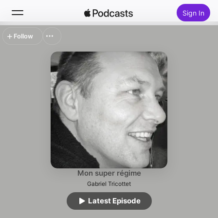
Sign In
Follow
Search
Home
New
Top Charts
Mon super régime
Gabriel Tricottet
Latest Episode