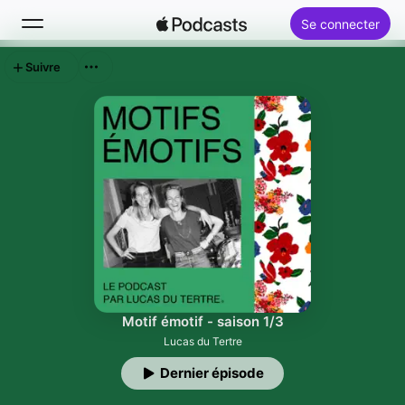
Se connecter
Suivre
Rechercher
Accueil
Nouveautés
Classements
Motif émotif - saison 1/3
Lucas du Tertre
Dernier épisode