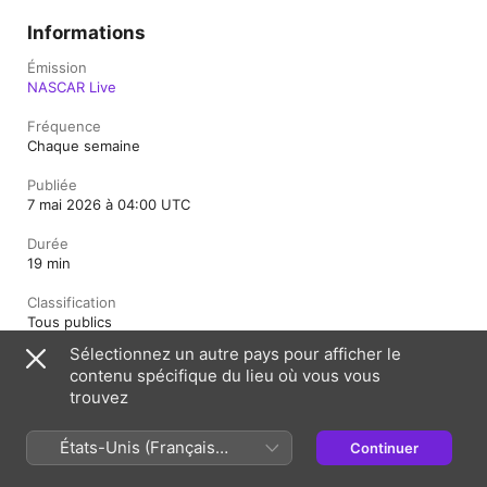
Informations
Émission
NASCAR Live
Fréquence
Chaque semaine
Publiée
7 mai 2026 à 04:00 UTC
Durée
19 min
Classification
Tous publics
Sélectionnez un autre pays pour afficher le
contenu spécifique du lieu où vous vous
France (Français)
trouvez
English (UK)
Copyright © 2026
Apple Inc.
Tous droits réservés.
États-Unis (Français
Continuer
Conditions générales des services Internet
France)
Lecteur Web Apple Podcasts et confidentialité