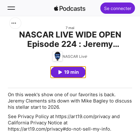
Se connecter
Rechercher
7 mai
NASCAR LIVE WIDE OPEN
Episode 224 : Jeremy
Accueil
Clements, Watkins Glen
NASCAR Live
Nouveautés
Preview
19 min
Classements
On this week's show one of our favorites is back.
Jeremy Clements sits down with Mike Bagley to discuss
his stellar start to 2026.
See Privacy Policy at https://art19.com/privacy and
California Privacy Notice at
https://art19.com/privacy#do-not-sell-my-info.