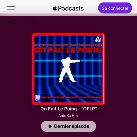
Se connecter
Suivre
Rechercher
Accueil
Nouveautés
Classements
On Fait Le Poing - "OFLP"
Anis Kx Hmi
Dernier épisode