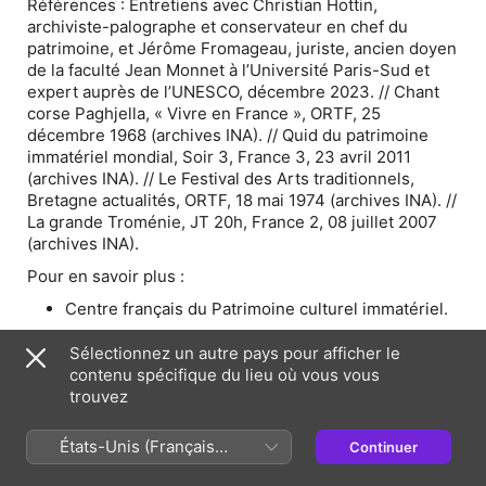
Références :
Entretiens avec Christian Hottin,
archiviste-palographe et conservateur en chef du
patrimoine, et Jérôme Fromageau, juriste, ancien doyen
de la faculté Jean Monnet à l’Université Paris-Sud et
expert auprès de l’UNESCO, décembre 2023. // Chant
corse Paghjella, « Vivre en France », ORTF, 25
décembre 1968 (archives INA). // Quid du patrimoine
immatériel
mondial
,
Soir 3, France 3, 23 avril 2011
(archives INA). // Le Festival des Arts traditionnels,
Bretagne actualités, ORTF, 18 mai 1974 (archives INA). //
La grande Troménie, JT 20h, France 2, 08 juillet 2007
(archives INA).
Pour en savoir plus :
Centre français du Patrimoine culturel immatériel.
Sélectionnez un autre pays pour afficher le
Droit et patrimoine culturel immatériel
, sous la
contenu spécifique du lieu où vous vous
direction de Marie Cornu, Jérôme Fromageau et
trouvez
Christian Hottin, Paris, Éditions L’Harmattan, 2013.
États-Unis (Français
« Le monde selon l’UNESCO », sous la direction de
Continuer
France)
David Berliner et Chiara Bortolotto,
Gradhiva
, n. 18,