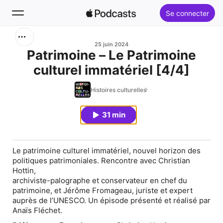
Se connecter
Rechercher
25 juin 2024
Patrimoine – Le Patrimoine
culturel immatériel [4/4]
Accueil
Histoires culturelles
Nouveautés
31 min
Classements
Le patrimoine culturel immatériel, nouvel horizon des
politiques patrimoniales. Rencontre avec Christian
Hottin,
archiviste-palographe et conservateur en chef du
patrimoine, et Jérôme Fromageau, juriste et expert
auprès de l’UNESCO. Un épisode présenté et réalisé par
Anaïs Fléchet.